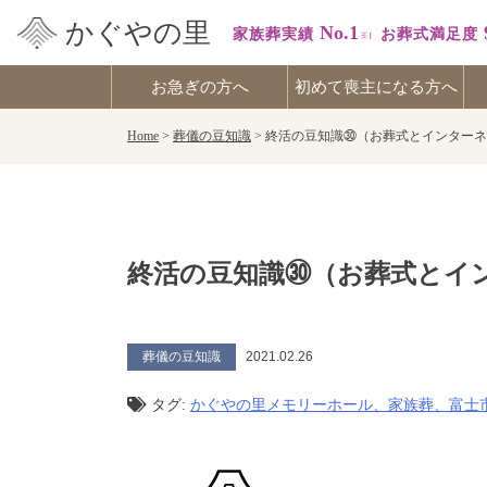
かぐやの里
No.1
家族葬実績
お葬式満足度
お急ぎの方へ
初めて喪主になる方へ
Skip
Home
>
葬儀の豆知識
>
終活の豆知識㉚（お葬式とインターネ
to
content
終活の豆知識㉚（お葬式とイ
葬儀の豆知識
2021.02.26
タグ:
かぐやの里メモリーホール、家族葬、富士