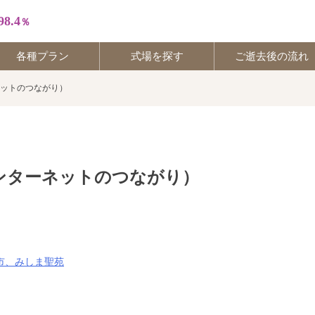
98.4
％
各種プラン
式場を探す
ご逝去後の流れ
ットのつながり）
30
56
ンターネットのつながり）
市、みしま聖苑