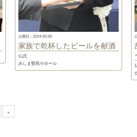
公開日：
2024.05.06
家族で乾杯したビールを献酒
仏式
みしま聖苑小ホール
»