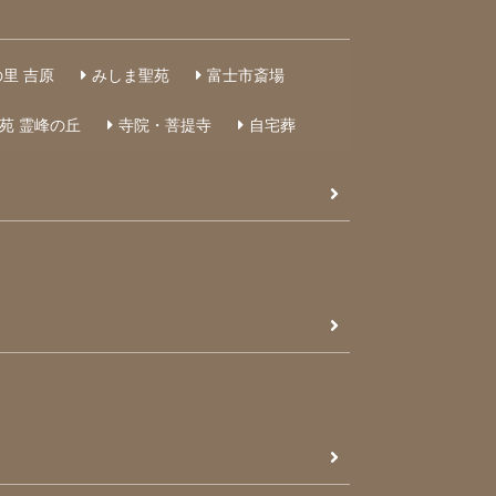
里 吉原
みしま聖苑
富士市斎場
苑 霊峰の丘
寺院・菩提寺
自宅葬