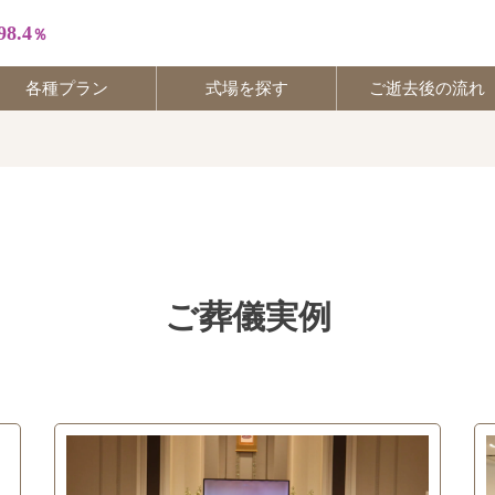
98.4
％
各種プラン
式場を探す
ご逝去後の流れ
30
56
ご葬儀実例