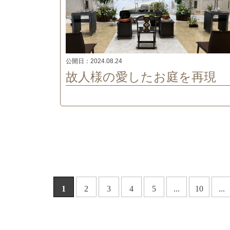
公開日：
2024.08.24
故人様の愛したお庭を再現
1
2
3
4
5
...
10
...