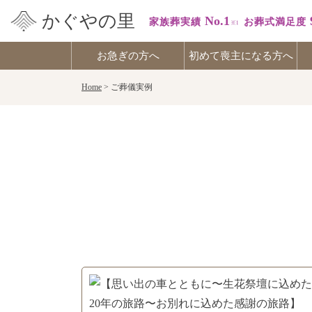
かぐやの里
No.1
家族葬実績
お葬式満足度
お急ぎの方へ
初めて喪主になる方へ
Skip
Home
>
ご葬儀実例
to
content