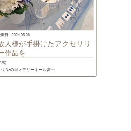
公開日：
2024.05.06
故人様が手掛けたアクセサリ
ー作品を
仏式
かぐやの里メモリーホール富士