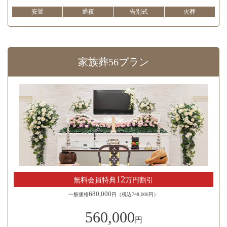
安置
通夜
告別式
火葬
家族葬56プラン
12
無料会員特典
万円割引
680,000
一般価格
円（税込748,000円）
560,000
円