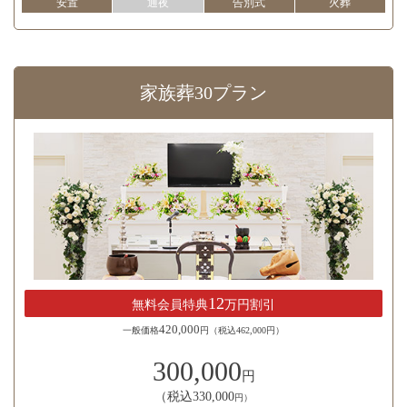
安置
通夜
告別式
火葬
家族葬30プラン
12
無料会員特典
万円割引
420,000
一般価格
円（税込462,000円）
300,000
円
（税込330,000
円）