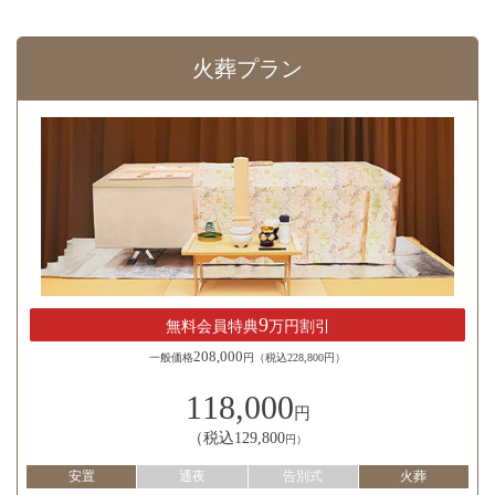
火葬プラン
9
無料会員特典
万円割引
208,000
一般価格
円（税込228,800円）
118,000
円
（税込129,800
円）
安置
通夜
告別式
火葬