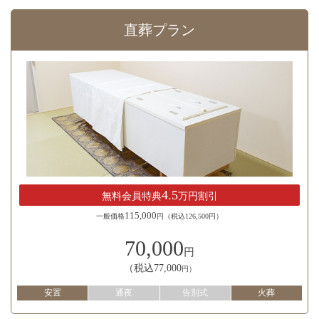
直葬プラン
4.5
無料会員特典
万円割引
115,000
一般価格
円（税込126,500円）
70,000
円
（税込77,000
円）
安置
通夜
告別式
火葬