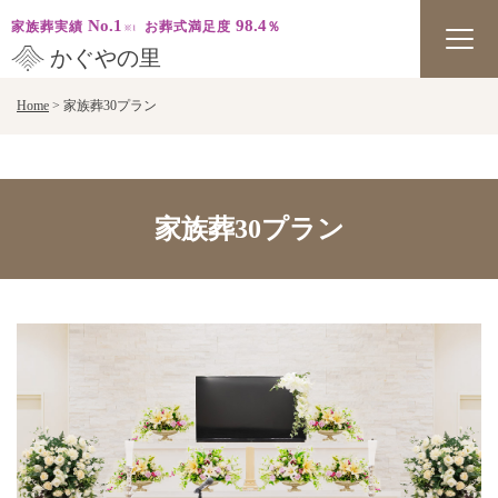
No.1
98.4
家族葬実績
お葬式満足度
％
かぐやの里
Skip
Home
>
家族葬30プラン
to
content
家族葬30プラン