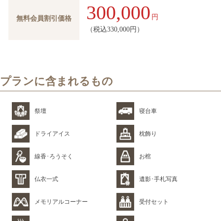
300,000
円
無料会員割引価格
（税込330,000円）
プランに含まれるもの
祭壇
寝台車
ドライアイス
枕飾り
線香･ろうそく
お棺
仏衣一式
遺影･手札写真
メモリアルコーナー
受付セット