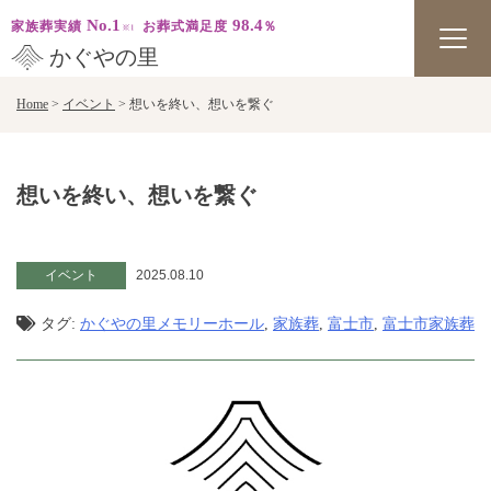
No.1
98.4
家族葬実績
お葬式満足度
％
かぐやの里
Skip
Home
>
イベント
>
想いを終い、想いを繋ぐ
to
content
想いを終い、想いを繋ぐ
イベント
2025.08.10
タグ:
かぐやの里メモリーホール
,
家族葬
,
富士市
,
富士市家族葬