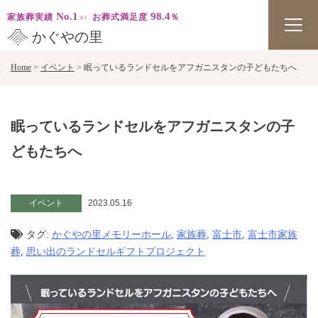
No.1
98.4
家族葬実績
お葬式満足度
％
かぐやの里
Skip
Home
>
イベント
>
眠っているランドセルをアフガニスタンの子どもたちへ
to
content
眠っているランドセルをアフガニスタンの子
どもたちへ
イベント
2023.05.16
タグ:
かぐやの里メモリーホール
,
家族葬
,
富士市
,
富士市家族
葬
,
思い出のランドセルギフトプロジェクト