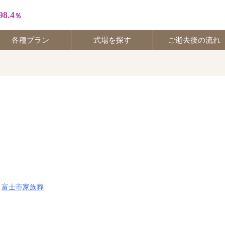
98.4
％
各種プラン
式場を探す
ご逝去後の流れ
30
56
,
富士市家族葬