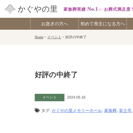
かぐやの里
No.1
家族葬実績
お葬式満足度
お急ぎの方へ
初めて喪主になる方へ
Skip
Home
>
イベント
>
好評の中終了
to
content
好評の中終了
イベント
2024.05.16
タグ:
かぐやの里メモリーホール
,
家族葬
,
富士市