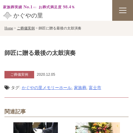
No.1
98.4
家族葬実績
お葬式満足度
％
かぐやの里
Skip
Home
>
ご葬儀実例
>
師匠に贈る最後の太鼓演奏
to
content
師匠に贈る最後の太鼓演奏
ご葬儀実例
2020.12.05
タグ:
かぐやの里メモリーホール
,
家族葬
,
富士市
関連記事