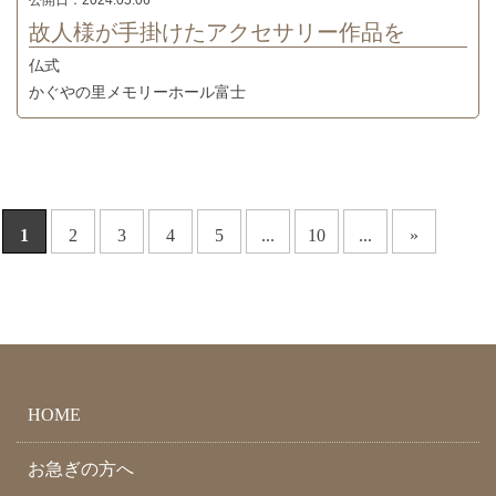
公開日：
2024.05.06
故人様が手掛けたアクセサリー作品を
仏式
かぐやの里メモリーホール富士
1
2
3
4
5
...
10
...
»
HOME
お急ぎの方へ