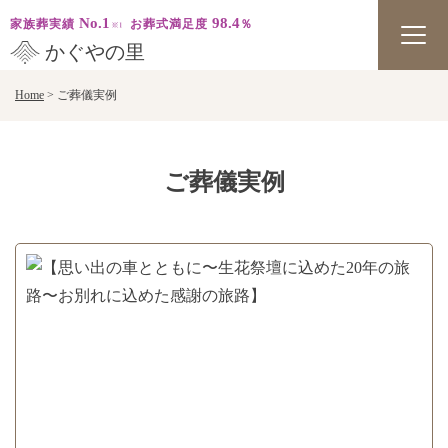
No.1
98.4
家族葬実績
お葬式満足度
％
かぐやの里
Skip
Home
>
ご葬儀実例
to
content
ご葬儀実例