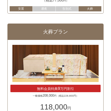
（税込77,000
円）
安置
通夜
告別式
火葬
火葬プラン
9
無料会員特典
万円割引
208,000
一般価格
円（税込228,800円）
118,000
円