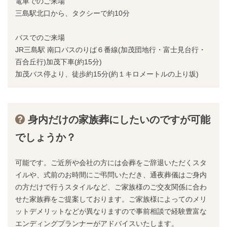
電車でのご来場
三島駅北口から、タクシーで約10分
バスでのご来場
JR三島駅 南口バスのりば６番線(加茂団地行・富士見台行・
百合丘行)加茂下車(約15分)
加茂バス停より、徒歩約15分(約１キロメートルの上り坂)
身内だけの家族葬にしたいのですが可能
でしょうか？
可能です。ご近所や会社の方には会葬をご辞退いただくスタ
イルや、式前のお時間にご弔問いただき、通夜葬儀はご身内
の方だけで行うスタイルなど、ご家族様のご交友関係に合わ
せた家族葬をご提案しております。ご家族様によってのメリ
ットデメリットなどが異なりますので事前相談で経験豊富な
エンディングプランナーがアドバイスいたします。