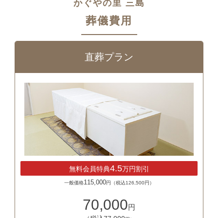
かぐやの里 三島
葬儀費用
直葬プラン
4.5
無料会員特典
万円割引
115,000
一般価格
円（税込126,500円）
70,000
円