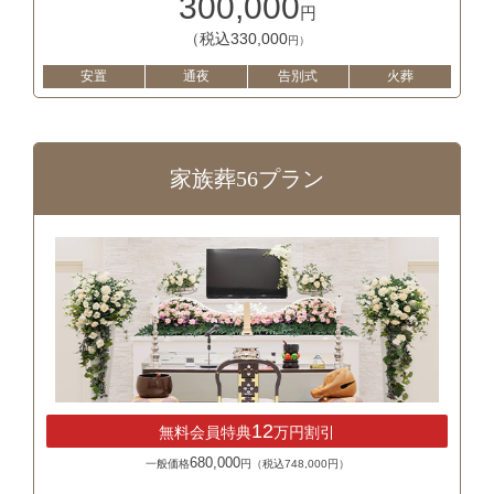
300,000
円
（税込330,000
円）
安置
通夜
告別式
火葬
家族葬56プラン
12
無料会員特典
万円割引
680,000
一般価格
円（税込748,000円）