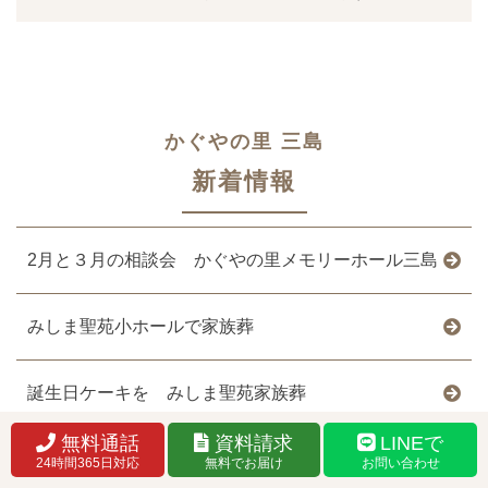
かぐやの里 三島
新着情報
2月と３月の相談会 かぐやの里メモリーホール三島
みしま聖苑小ホールで家族葬
誕生日ケーキを みしま聖苑家族葬
無料通話
資料請求
LINEで
みしま聖苑で家族葬
24時間365日対応
無料でお届け
お問い合わせ