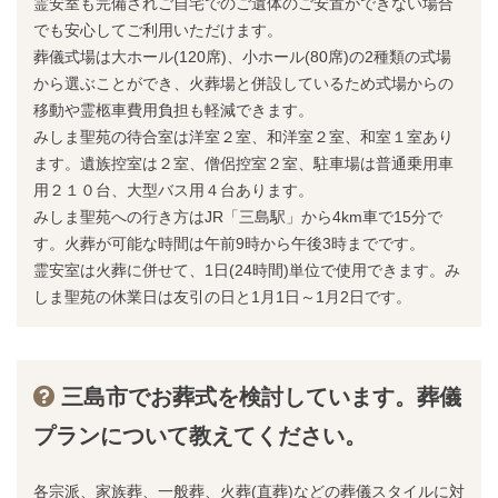
霊安室も完備されご自宅でのご遺体のご安置ができない場合
でも安心してご利用いただけます。
葬儀式場は大ホール(120席)、小ホール(80席)の2種類の式場
から選ぶことができ、火葬場と併設しているため式場からの
移動や霊柩車費用負担も軽減できます。
みしま聖苑の待合室は洋室２室、和洋室２室、和室１室あり
ます。遺族控室は２室、僧侶控室２室、駐車場は普通乗用車
用２１０台、大型バス用４台あります。
みしま聖苑への行き方はJR「三島駅」から4km車で15分で
す。火葬が可能な時間は午前9時から午後3時までです。
霊安室は火葬に併せて、1日(24時間)単位で使用できます。み
しま聖苑の休業日は友引の日と1月1日～1月2日です。
三島市でお葬式を検討しています。葬儀
プランについて教えてください。
各宗派、家族葬、一般葬、火葬(直葬)などの葬儀スタイルに対