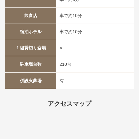
飲食店
車で約10分
宿泊ホテル
車で約10分
１組貸切り斎場
×
駐車場台数
210台
併設火葬場
有
アクセスマップ