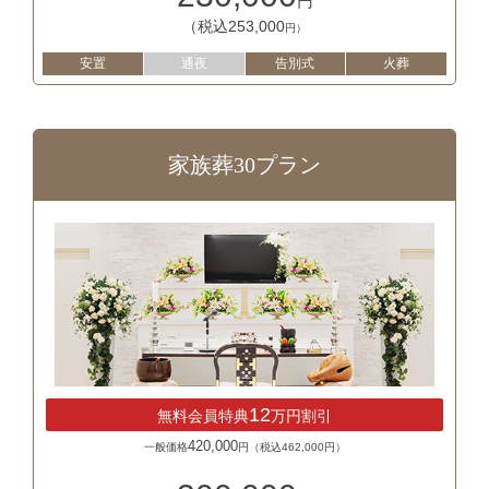
円
（税込253,000
円）
安置
通夜
告別式
火葬
家族葬30プラン
12
無料会員特典
万円割引
420,000
一般価格
円（税込462,000円）