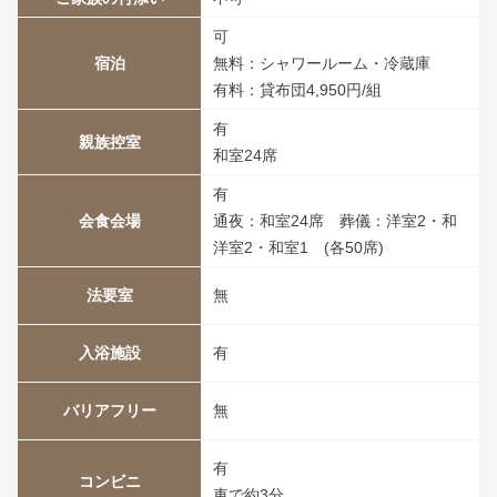
可
宿泊
無料：シャワールーム・冷蔵庫
有料：貸布団4,950円/組
有
親族控室
和室24席
有
会食会場
通夜：和室24席 葬儀：洋室2・和
洋室2・和室1 (各50席)
法要室
無
入浴施設
有
バリアフリー
無
有
コンビニ
車で約3分