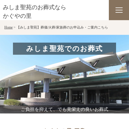
みしま聖苑のお葬式なら
かぐやの里
Skip
Home
>
【みしま聖苑】葬儀/火葬/家族葬のお申込み・ご案内こちら
to
content
みしま聖苑でのお葬式
ご負担を抑えて、でも見栄えの良いお葬式