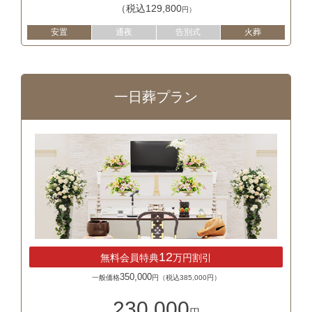
（税込129,800
円）
安置
通夜
告別式
火葬
一日葬プラン
12
無料会員特典
万円割引
350,000
一般価格
円（税込385,000円）
230,000