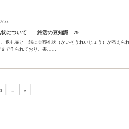
07.22
礼状について 終活の豆知識 79
と、返礼品と一緒に会葬礼状（かいそうれいじょう）が添えら
型文で作られており、喪……
0
...
»