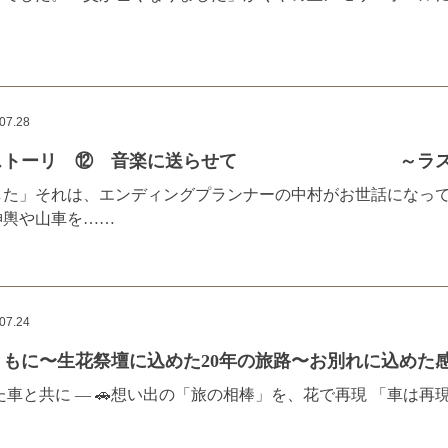
07.28
スストーリ ⑫ 音楽に送らせて ～ラスト
した」それは、エンディングプランナーの中村がお世話になっ
神輿や山車を……
07.24
もに〜生花祭壇に込めた20年の旅路〜お別れに込めた
た車と共に ― 🚗想い出の「旅の相棒」を、花で再現 「車は