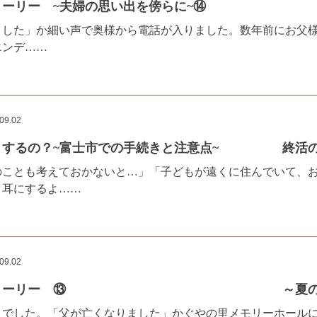
ーリー ~夫婦の思い出を傍らに~⑭
ました」か細い声で奥様から電話が入りました。数年前にお父
エンデ……
09.02
うするの？~富士市での手続きと注意点~ 終活の豆
のことも考えておかないと…」「子どもが遠くに住んでいて、
く耳にするよ……
09.02
ングストーリー ⑬ ～夏の夜、
とでした。「父が亡くなりました」かぐやの里メモリーホールに