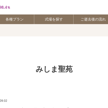
98.4
％
各種プラン
式場を探す
ご逝去後の流れ
30
56
みしま聖苑
09.02