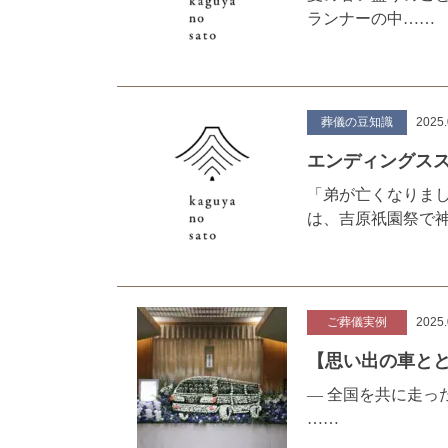
ランナーの中……
葬儀の豆知識
2025.
エンディング
「弟が亡くなりま
は、吉原祇園祭で
ご葬儀実例
2025.
【思い出の車とと
― 全国を共に走っ
……