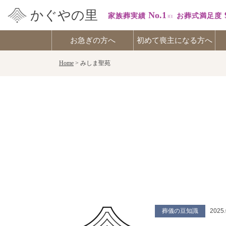
かぐやの里
No.1
家族葬実績
お葬式満足度
お急ぎの方へ
初めて喪主になる方へ
Skip
Home
>
みしま聖苑
to
content
葬儀の豆知識
2025.