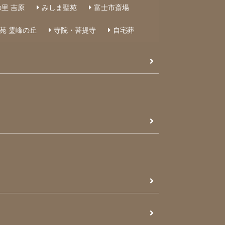
里 吉原
みしま聖苑
富士市斎場
苑 霊峰の丘
寺院・菩提寺
自宅葬