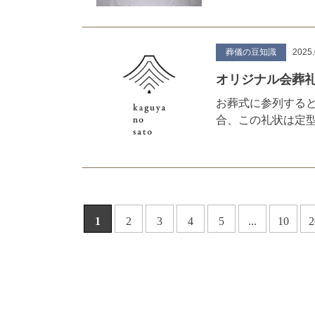
葬儀の豆知識
2025.
オリジナル会葬
お葬式に参列する
合、この礼状は定
1
2
3
4
5
...
10
2