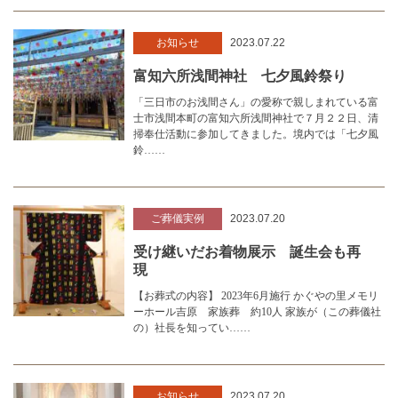
お知らせ
2023.07.22
富知六所浅間神社 七夕風鈴祭り
「三日市のお浅間さん」の愛称で親しまれている富
士市浅間本町の富知六所浅間神社で７月２２日、清
掃奉仕活動に参加してきました。境内では「七夕風
鈴……
ご葬儀実例
2023.07.20
受け継いだお着物展示 誕生会も再
現
【お葬式の内容】 2023年6月施行 かぐやの里メモリ
ーホール吉原 家族葬 約10人 家族が（この葬儀社
の）社長を知ってい……
お知らせ
2023.07.20