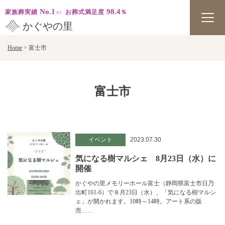
No.1
98.4
家族葬実績
お葬式満足度
％
かぐやの里
Skip
Home
>
富士市
to
content
富士市
イベント
2023.07.30
気になる樹マルシェ 8月23日（水）に
開催
かぐやの里メモリーホール富士（静岡県富士市日乃
出町161-6）で８月23日（水）、「気になる樹マルシ
ェ」が開かれます。10時～14時。アート系の販
売……