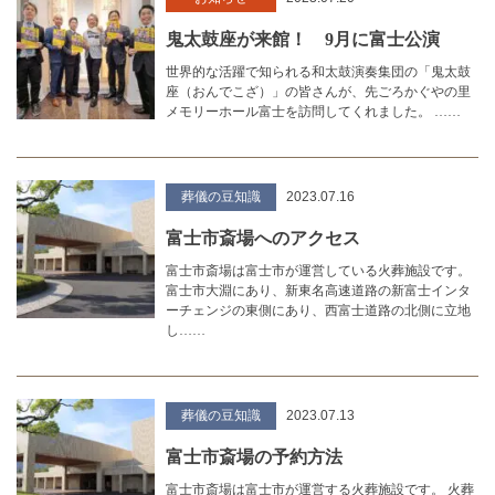
鬼太鼓座が来館！ 9月に富士公演
世界的な活躍で知られる和太鼓演奏集団の「鬼太鼓
座（おんでこざ）」の皆さんが、先ごろかぐやの里
メモリーホール富士を訪問してくれました。 ……
葬儀の豆知識
2023.07.16
富士市斎場へのアクセス
富士市斎場は富士市が運営している火葬施設です。
富士市大淵にあり、新東名高速道路の新富士インタ
ーチェンジの東側にあり、西富士道路の北側に立地
し……
葬儀の豆知識
2023.07.13
富士市斎場の予約方法
富士市斎場は富士市が運営する火葬施設です。 火葬