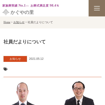
No.1
98.4
家族葬実績
お葬式満足度
％
かぐやの里
Skip
Home
>
お知らせ
>
社員だよりについて
to
content
社員だよりについて
お知らせ
2021.05.12