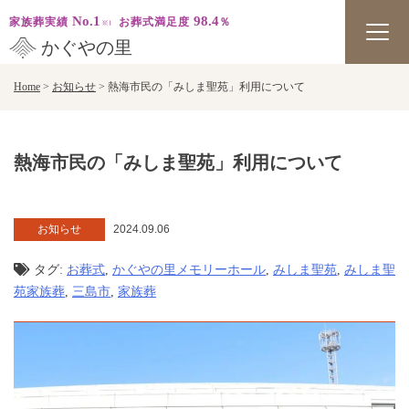
No.1
98.4
家族葬実績
お葬式満足度
％
かぐやの里
Skip
Home
>
お知らせ
>
熱海市民の「みしま聖苑」利用について
to
content
熱海市民の「みしま聖苑」利用について
お知らせ
2024.09.06
タグ:
お葬式
,
かぐやの里メモリーホール
,
みしま聖苑
,
みしま聖
苑家族葬
,
三島市
,
家族葬