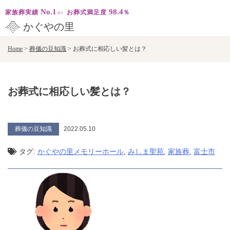
No.1
98.4
家族葬実績
お葬式満足度
％
かぐやの里
Skip
Home
>
葬儀の豆知識
>
お葬式に相応しい髪とは？
to
content
お葬式に相応しい髪とは？
葬儀の豆知識
2022.05.10
タグ:
かぐやの里メモリーホール
,
みしま聖苑
,
家族葬
,
富士市