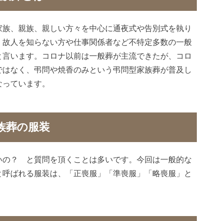
家族、親族、親しい方々を中心に通夜式や告別式を執り
、故人を知らない方や仕事関係者など不特定多数の一般
と言います。コロナ以前は一般葬が主流できたが、コロ
ではなく、弔問や焼香のみという弔問型家族葬が普及し
なっています。
族葬の服装
いの？ と質問を頂くことは多いです。今回は一般的な
と呼ばれる服装は、「正喪服」「準喪服」「略喪服」と