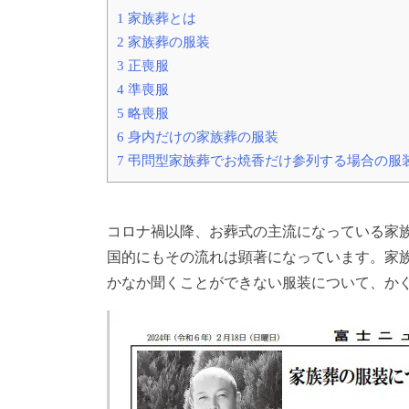
1
家族葬とは
2
家族葬の服装
3
正喪服
4
準喪服
5
略喪服
6
身内だけの家族葬の服装
7
弔問型家族葬でお焼香だけ参列する場合の服
コロナ禍以降、お葬式の主流になっている家族
国的にもその流れは顕著になっています。家
かなか聞くことができない服装について、か