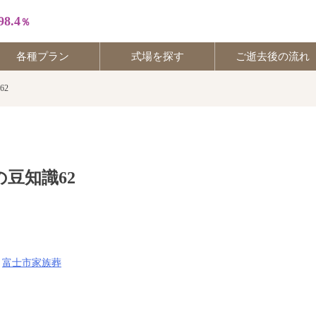
98.4
％
各種プラン
式場を探す
ご逝去後の流れ
62
30
56
豆知識62
,
富士市家族葬