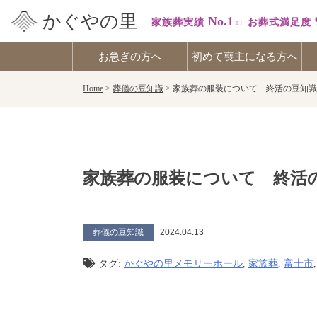
かぐやの里
No.1
家族葬実績
お葬式満足度
お急ぎの方へ
初めて喪主になる方へ
Skip
Home
>
葬儀の豆知識
>
家族葬の服装について 終活の豆知識
to
content
家族葬の服装について 終活の
葬儀の豆知識
2024.04.13
タグ:
かぐやの里メモリーホール
,
家族葬
,
富士市