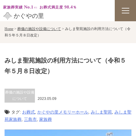
No.1
98.4
家族葬実績
お葬式満足度
％
かぐやの里
Skip
Home
>
葬儀の施設や設備について
>
みしま聖苑施設の利用方法について（令
to
和５年５月８日改定）
content
みしま聖苑施設の利用方法について（令和５
年５月８日改定）
葬儀の施設や設備
について
2023.05.09
タグ:
お葬式
,
かぐやの里メモリーホール
,
みしま聖苑
,
みしま聖
苑家族葬
,
三島市
,
家族葬