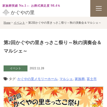
No.1
98.4
家族葬実績
お葬式満足度
％
かぐやの里
Skip
Home
>
イベント
>
第2回かぐやの里きっさこ祭り～秋の演奏会＆マルシェ～
to
content
第2回かぐやの里きっさこ祭り～秋の演奏会＆
マルシェ～
イベント
2022.11.28
タグ:
かぐやの里メモリーホール
,
マルシェ
,
家族葬
,
富士市