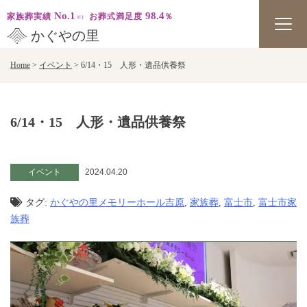
No.1
98.4
家族葬実績
お葬式満足度
％
かぐやの里
Skip
Home
>
イベント
>
6/14・15 人形・遺品供養祭
to
content
6/14・15 人形・遺品供養祭
イベント
2024.04.20
タグ:
かぐやの里メモリーホール吉原
,
家族葬
,
富士市
,
富士市家
族葬