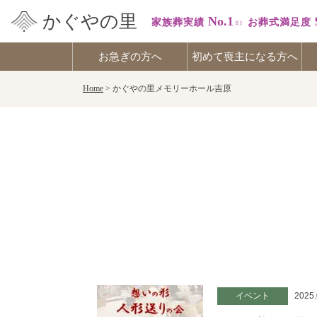
かぐやの里
No.1
家族葬実績
お葬式満足度
お急ぎの方へ
初めて喪主になる方へ
Skip
Home
>
かぐやの里メモリーホール吉原
to
content
イベント
2025.