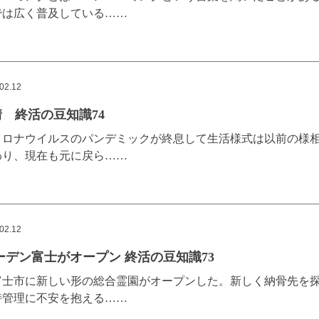
では広く普及している……
02.12
 終活の豆知識74
コロナウイルスのパンデミックが終息して生活様式は以前の様
わり、現在も元に戻ら……
02.12
ーデン富士がオープン 終活の豆知識73
富士市に新しい形の総合霊園がオープンした。新しく納骨先を
持管理に不安を抱える……