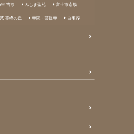
里 吉原
みしま聖苑
富士市斎場
苑 霊峰の丘
寺院・菩提寺
自宅葬