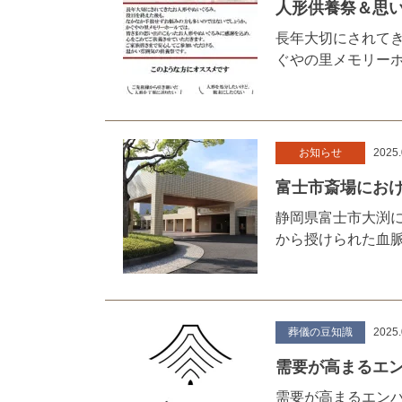
人形供養祭＆思
長年大切にされて
ぐやの里メモリー
お知らせ
2025.
富士市斎場にお
静岡県富士市大渕
から授けられた血
葬儀の豆知識
2025.
需要が高まるエン
需要が高まるエン