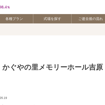
98.4
％
各種プラン
式場を探す
ご逝去後の流れ
30
56
かぐやの里メモリーホール吉原
05.19