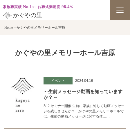
No.1
98.4
家族葬実績
お葬式満足度
％
かぐやの里
Skip
Home
>
かぐやの里メモリーホール吉原
to
content
かぐやの里メモリーホール吉原
イベント
2024.04.19
～生前メッセージ動画を知っています
か？～
5/12 セミナー開催 生前に家族に対して動画メッセー
ジを残しませんか？ かぐやの里メモリーホールで
は、生前の動画メッセージに関する体……