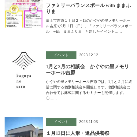
ファミリーバランスボール with ままふ
りま
富士市吉原１丁目２－13のかぐやの里メモリーホー
ル吉原で2月11日（日）、「ファミリーバランスボー
ル with ままふりま」と題したイベント……
イベント
2023.12.12
1月と2月の相談会 かぐやの里メモリ
ーホール吉原
かぐやの里メモリーホール吉原では、1月と２月に終
活に関する個別相談会を開催します。個別相談会に
合わせてお葬式に関するセミナーも開催します。
〇……
イベント
2023.11.03
１月13日に人形・遺品供養祭