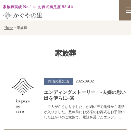
No.1
98.4
家族葬実績
お葬式満足度
％
かぐやの里
Skip
Home
>
家族葬
to
content
家族葬
葬儀の豆知識
2025.09.02
エンディングストーリー ~夫婦の思い
出を傍らに~⑭
「主人が亡くなりました」か細い声で奥様から電話
が入りました。数年前にお父様のお葬式をお手伝い
したばかりのご家族で、電話を受けたエンデ……