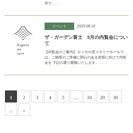
寺で……
イベント
2025.08.10
ザ・ガーデン富士 8月の内覧会につい
て
【内覧会のご案内】 かぐやの里メモリーホールで
は、ご納骨のご準備に関心のある皆様に向けて内覧
会を 下記の通り開催いたします。 ……
1
2
3
4
5
...
10
20
30
...
»