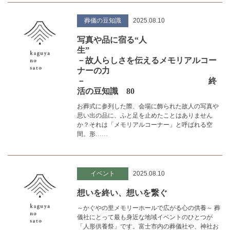
葬儀の豆知識
2025.08.10
写真や品に宿る“人
生
－故人らしさを伝えるメモリアルコー
ナーの力
－ 終
活の豆知識 80
お葬式に参列した際、会場に飾られた故人の写真や
思い出の品に、ふと足を止めたことはありません
か？それは「メモリアルコーナー」と呼ばれる空
間。形……
イベント
2025.08.10
想いを終い、想いを繋ぐ
～かぐやの里メモリーホールで広がる心の供養～ 葬
儀社にとって最も身近な地域イベントのひとつが
「人形供養祭」です。富士市内の葬儀社や、神社お