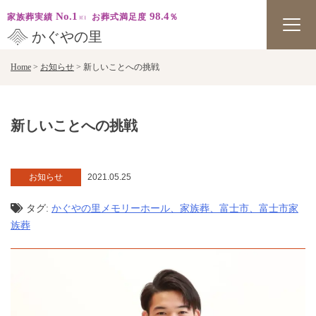
No.1
98.4
家族葬実績
お葬式満足度
％
かぐやの里
Skip
Home
>
お知らせ
>
新しいことへの挑戦
to
content
新しいことへの挑戦
お知らせ
2021.05.25
タグ:
かぐやの里メモリーホール、家族葬、富士市、富士市家
族葬