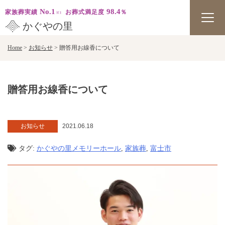
No.1
98.4
家族葬実績
お葬式満足度
％
かぐやの里
Skip
Home
>
お知らせ
>
贈答用お線香について
to
content
贈答用お線香について
お知らせ
2021.06.18
タグ:
かぐやの里メモリーホール
,
家族葬
,
富士市