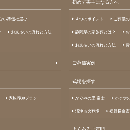
初めて喪主になる方へ
ない葬儀社選び
４つのポイント
ご葬儀の
介
お支払いの流れと方法
静岡県の家族葬とは？
お
お支払いの流れと方法
費
ご葬儀実例
式場を探す
家族葬
30
プラン
かぐやの里 富士
かぐやの
沼津市火葬場
裾野長泉斎
よくあるご質問