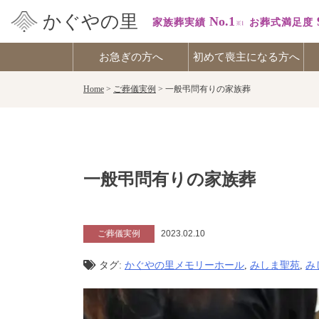
かぐやの里
No.1
家族葬実績
お葬式満足度
お急ぎの方へ
初めて喪主になる方へ
Skip
Home
>
ご葬儀実例
>
一般弔問有りの家族葬
to
content
一般弔問有りの家族葬
ご葬儀実例
2023.02.10
タグ:
かぐやの里メモリーホール
,
みしま聖苑
,
み